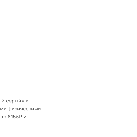
ый серый» и
ыми физическими
on 8155P и