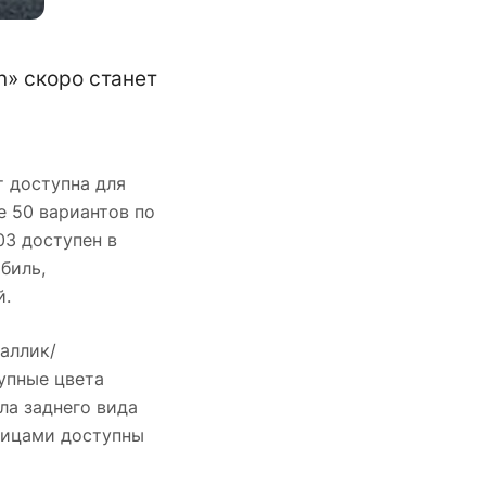
n» скоро станет
т доступна для
е 50 вариантов по
3 доступен в
биль,
й.
аллик/
упные цвета
кала заднего вида
пицами доступны