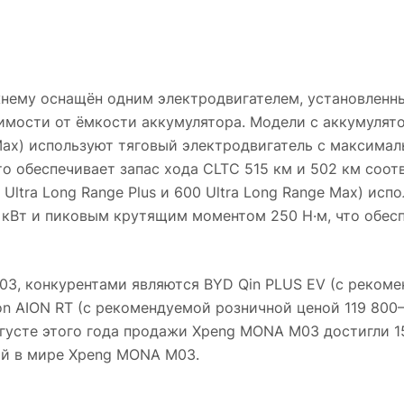
нему оснащён одним электродвигателем, установленн
имости от ёмкости аккумулятора. Модели с аккумуля
e Max) используют тяговый электродвигатель с максим
о обеспечивает запас хода CLTC 515 км и 502 км соот
Ultra Long Range Plus и 600 Ultra Long Range Max) исп
кВт и пиковым крутящим моментом 250 Н·м, что обесп
3, конкурентами являются BYD Qin PLUS EV (с реком
on AION RT (с рекомендуемой розничной ценой 119 800–
густе этого года продажи Xpeng MONA M03 достигли 1
ий в мире Xpeng MONA M03.