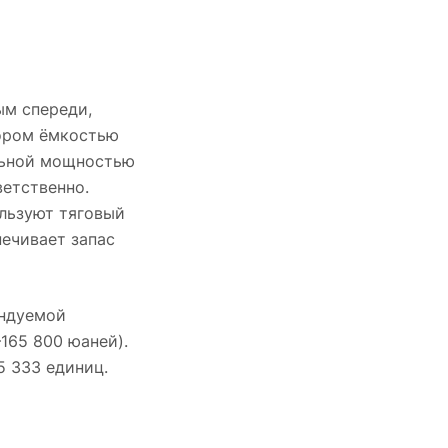
ым спереди,
тором ёмкостью
альной мощностью
ветственно.
ользуют тяговый
ечивает запас
ендуемой
165 800 юаней).
5 333 единиц.