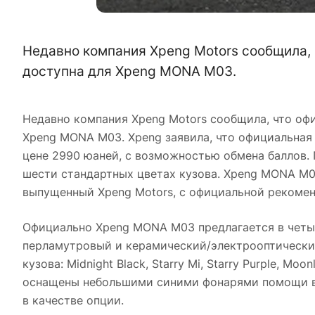
Недавно компания Xpeng Motors сообщила, ч
доступна для Xpeng MONA M03.
Недавно компания Xpeng Motors сообщила, что офи
Xpeng MONA M03. Xpeng заявила, что официальная
цене 2990 юаней, с возможностью обмена баллов
шести стандартных цветах кузова. Xpeng MONA M
выпущенный Xpeng Motors, с официальной рекоменд
Официально Xpeng MONA M03 предлагается в четыр
перламутровый и керамический/электрооптический
кузова: Midnight Black, Starry Mi, Starry Purple, Mo
оснащены небольшими синими фонарями помощи во
в качестве опции.